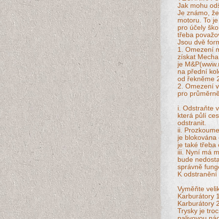
Jak mohu odš
Je známo, že
motoru. To je
pro účely škol
třeba považov
Jsou dvě for
1. Omezení m
získat Mechan
je M&P(www.m
na přední kol
od řekněme 2
2. Omezení vz
pro průměrn
i. Odstraňte 
která půlí ce
odstranit.
ii. Prozkoume
je blokována
je také třeba 
iii. Nyní má
bude nedost
správně fung
K odstranění 
Vyměňte velik
Karburátory 
Karburátory 
Trysky je tro
palivovou nád