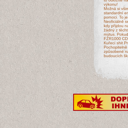
to odložíte n
výkonu!
Možná si vši
standardní em
pomoci. To j
Neoficiálně s
kdy přijdou n
žádný z těcht
mýtus. Pokud
FZR1000 CDi 
Kuřecí shit P
Pochopitelně
způsobené na
budoucích ško