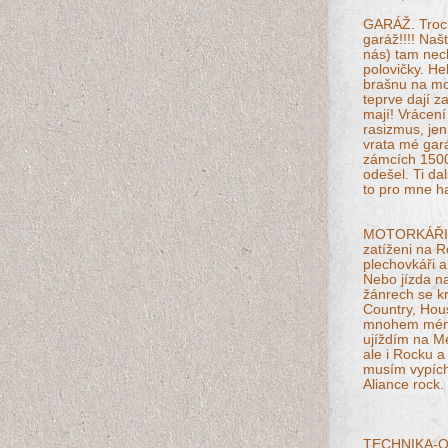
GARÁŽ. Troch
garáž!!!! Naš
nás) tam nec
polovičky. He
brašnu na mo
teprve dají z
mají! Vrácení
rasizmus, jen 
vrata mé gará
zámcích 1500,
odešel. Ti dal
to pro mne h
MOTORKÁŘI A 
zatíženi na R
plechovkáři a
Nebo jízda na
žánrech se kr
Country, Hou
mnohem méně 
ujíždím na M
ale i Rocku a
musím vypích
Aliance rock.
TECHNIKA-O