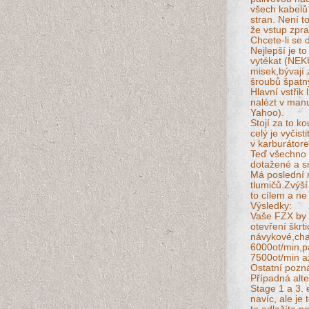
všech kabelů 
stran. Není t
že vstup zpra
Chcete-li se 
Nejlepší je t
vytékat (NEK
misek,bývají 
šroubů špatn
Hlavní vstřik
nalézt v man
Yahoo).
Stojí za to k
celý je vyčis
v karburátor
Teď všechno 
dotažené a sm
Má poslední 
tlumičů.Zvýší
to cílem a ne
Výsledky:
Vaše FZX by 
otevření škrti
návykové,char
6000ot/min,pa
7500ot/min a
Ostatní pozn
Případná alte
Stage 1 a 3. 
navíc, ale je