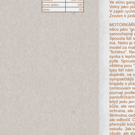
Ve stínu gan
tento týden
186
Volný jako pt
dnes
60
V zajetí rychl
Zrozen k jízd
MOTORKÁŘI. M
něco jako "grá
samozřejmě ne
Spousta lidí 
má. Nebo je 
model za matu
"fichtlovi". N
synka k lepší
pytle. Spoust
většina jsou "
typy lidí nám
doplněk, né sr
sympatičtější
brigády o pr
(omlouvám se 
poznají podle
pantoflíčkách
když jedu je
kůže, ale vez
ochrana, ale 
škrtnutou ced
ale odbočil. 
přemýšlí troc
ostudu. Jak s
všude, ale sta