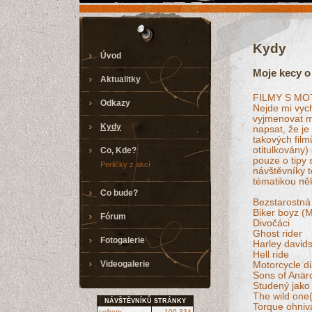
Kydy
Úvod
Moje kecy 
Aktualitky
FILMY S MO
Odkazy
Nejde mi vyc
vyjmenovat m
Kydy
napsat, že je
takových film
otitulkovány)
Co, Kde?
pouze o tipy 
Perličky z akcí
návštěvníky t
tématikou něk
Co bude?
Bezstarostná 
Biker boyz (M
Fórum
Divočáci
Ghost rider
Fotogalerie
Harley david
Hell ride
Videogalerie
Motorcycle di
Sons of Anarc
Studený jak
The wild one
NÁVŠTĚVNÍKŮ STRÁNKY
Torque ohniv
celkem
100 334