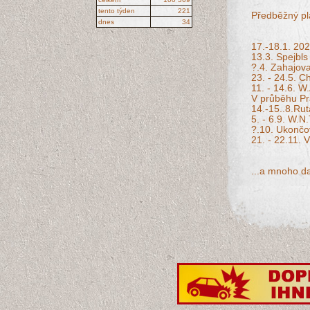
tento týden
221
Předběžný pl
dnes
34
17.-18.1. 20
13.3. Spejbls
?.4. Zahajova
23. - 24.5. Ch
11. - 14.6. W
V průběhu Pr
14.-15..8.Ru
5. - 6.9. W.N.
?.10. Ukončov
21. - 22.11.
...a mnoho da