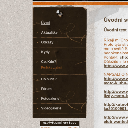
Úvodní s
Úvod
Úvodní text
Aktualitky
Říkají mi Ch
Odkazy
Proto tyto s
moto světě.S
Kydy
nedokonalosti
Kontakt:
choz
Důležité info
Co, Kde?
http://www.
Perličky z akcí
NAPSALI O 
http://www.v
Co bude?
moto-klubu-
Fórum
http://www.v
jizdy-moto-
Fotogalerie
http://kutn
Videogalerie
ka20100901.
http://www.v
club-wanted
NÁVŠTĚVNÍKŮ STRÁNKY
celkem
100 369